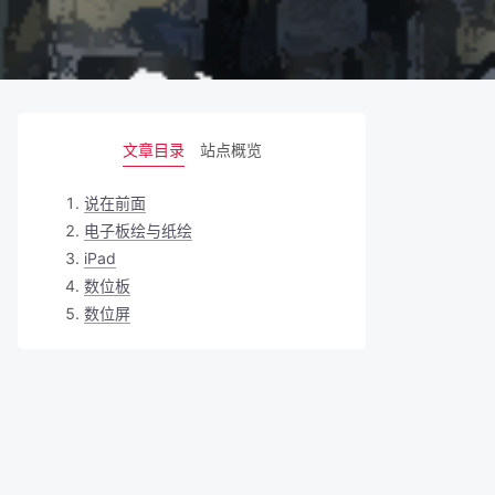
文章目录
站点概览
说在前面
电子板绘与纸绘
iPad
数位板
数位屏