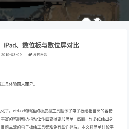
iPad、数位板与数位屏对比
于
2019-03-09
没有评论
画工具体验因人而异。
了。ctrl+z和精准的橡皮擦工具赋予了电子板绘相当高的容错
丰富的笔刷和抗抖动让作画变得更加简单...然而，许多纸绘出身
，目前主流的电子板绘工具都难免有些许弊端。本文将简单讨论平