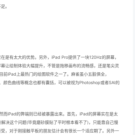
不足。
有太大的优势。另外，iPad Pro提供了一块120Hz的屏幕，
屏幕让绘制体验大幅提升，不管是拖移画布的流畅感，还是笔尖灵
则是目前iPad上最热门的绘图软件之一了。麻雀虽小五脏俱全，
取、颜色曲线等概念也都有囊括，可以被视为Photoshop或者SAI的
。然而iPad的弊端则已经被暴露出来。首先，iPad的屏幕实在是太
来解决这个问题(毕竟磨砂膜贴了平时根本看不了)，只能靠自己慢
接受，对于刚接触平板的朋友估计会有很长一个适应期了。另外一