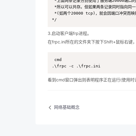
 *上面两条记录分别使用了服务端20000端口的t
 *所以可以共存。但如果两条记录同时指向同一
 *(如两个20000 tcp)，就会因端口冲突而映
*/
3.启动客户端frp进程。
在frpc.ini所在的文件夹下按下Shift+鼠标
cmd

.\frpc -c .\frpc.ini
看到cmd窗口弹出则表明程序正在运行(使用时请
网络基础概念