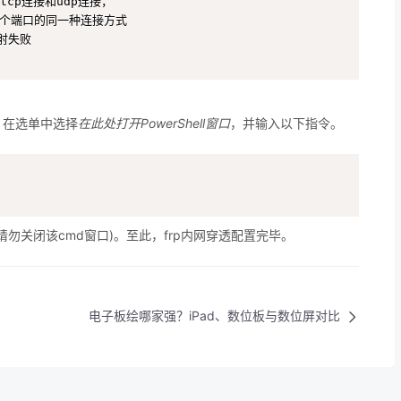
cp连接和udp连接，

个端口的同一种连接方式

射失败

右键，在选单中选择
在此处打开PowerShell窗口
，并输入以下指令。
勿关闭该cmd窗口)。至此，frp内网穿透配置完毕。
电子板绘哪家强？iPad、数位板与数位屏对比