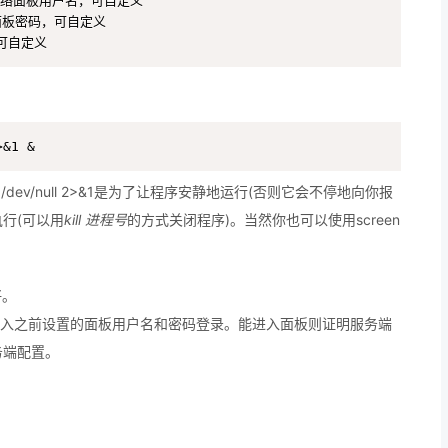
 //网络面板用户名，可自定义

网络面板密码，可自定义

，可自定义
>&1 &
ini，>/dev/null 2>&1是为了让程序安静地运行(否则它会不停地向你报
行(可以用
kill 进程号
的方式关闭程序)。当然你也可以使用screen
好。
，输入之前设置的面板用户名和密码登录。能进入面板则证明服务端
务端配置。