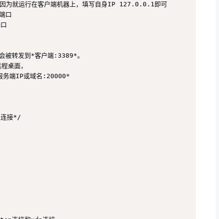
端IP，因为就运行在客户端机器上，填写自身IP 127.0.0.1即可

端口

口

会被转发到*客户端:3389*。

程桌面，

服务端IP或域名:20000*

连接*/
