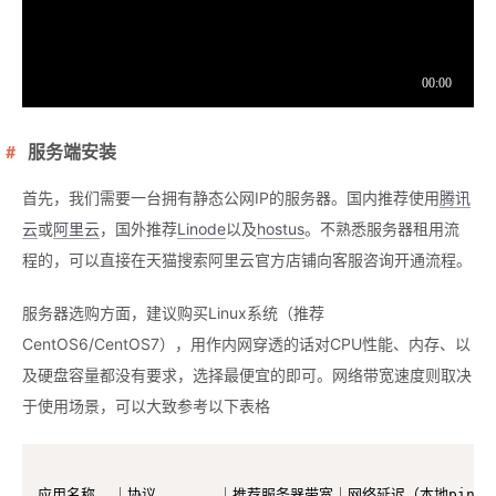
服务端安装
首先，我们需要一台拥有静态公网IP的服务器。国内推荐使用
腾讯
云
或
阿里云
，国外推荐
Linode
以及
hostus
。不熟悉服务器租用流
程的，可以直接在天猫搜索阿里云官方店铺向客服咨询开通流程。
服务器选购方面，建议购买Linux系统（推荐
CentOS6/CentOS7），用作内网穿透的话对CPU性能、内存、以
及硬盘容量都没有要求，选择最便宜的即可。网络带宽速度则取决
于使用场景，可以大致参考以下表格
应用名称  ｜协议       ｜推荐服务器带宽｜网络延迟（本地ping服